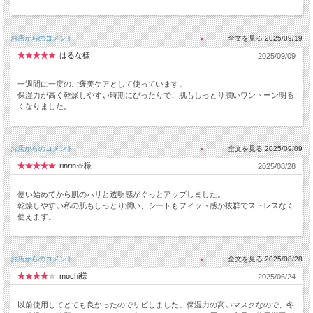
お店からのコメント
2025/09/19
はるな様
2025/09/09
一週間に一度のご褒美ケアとして使っています。
保湿力が高く乾燥しやすい時期にぴったりで、肌もしっとり潤いワントーン明る
くなりました。
お店からのコメント
2025/09/09
rinrin☆様
2025/08/28
使い始めてから肌のハリと透明感がぐっとアップしました。
乾燥しやすい私の肌もしっとり潤い、シートもフィット感が抜群でストレスなく
使えます。
お店からのコメント
2025/08/28
mochi様
2025/06/24
以前使用してとても良かったのでリピしました。保湿力の高いマスクなので、冬