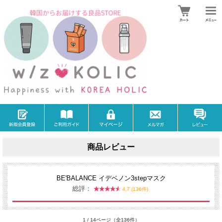
商品レビュー
BE'BALANCE イデベノン3stepマスク
総評：
4.7 (136件)
1 / 14ページ（全136件）