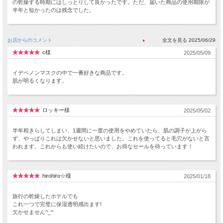
の乾燥する時期にはしっとりして良かったです。ただ、届いた商品の使用期限が
半年と短かったのは残念でした。
お店からのコメント
2025/06/29
c様
2025/05/09
イデベノンマスクの中で一番好きな商品です。
肌が明るくなります。
ロッキー様
2025/05/02
半年程きらしてしまい、1週間に一度の使用をやめていたら、肌の調子が上がら
ず、やっぱりこれは欠かせないと思いました。これを使ってると毛穴がないと言
われます。これからも使い続けたいので、お得なセールを待っています！
hirohiro☆様
2025/01/18
旅行の乾燥したホテルでも
これ一つで完璧に保湿透明感出ます!
欠かせません^_^