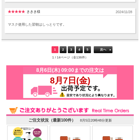
ききき様
2024/11/28
マスク使用した翌朝はしっとりです。
1
2
3
4
5
次へ
1 / 14ページ（全136件）