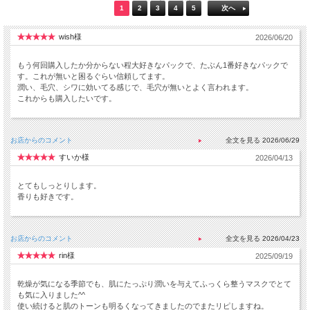
1
2
3
4
5
次へ
wish様
2026/06/20
もう何回購入したか分からない程大好きなパックで、たぶん1番好きなパックで
す。これが無いと困るぐらい信頼してます。
潤い、毛穴、シワに効いてる感じで、毛穴が無いとよく言われます。
これからも購入したいです。
お店からのコメント
2026/06/29
すいか様
2026/04/13
とてもしっとりします。
香りも好きです。
お店からのコメント
2026/04/23
rin様
2025/09/19
乾燥が気になる季節でも、肌にたっぷり潤いを与えてふっくら整うマスクでとて
も気に入りました^^
使い続けると肌のトーンも明るくなってきましたのでまたリピしますね。