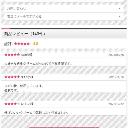
●７つの植物を化合した皮膚保護組成特許成分
お問い合わせ
BSASM
友達にメールですすめる
●肌修復に昔から今でも重用されている
商品レビュー（143件）
ツボクサエキス
総評:
4.8
など、その他にも肌のために選び抜かれた
natchi様
2024/08/28
多種多様な天然原料が贅沢に配合されています
大好きな再生クリームだったので再販希望です。
すいか様
2023/11/16
柔らかめのクリームは肌に伸ばした瞬間に液体の
ヨガの後、使用しています。
ような瑞々しいタッチに変わり、驚く程の浸透の
便利です。
速さで肌になじみます
レモン様
2022/12/22
ベタつきを一切残さない軽いクリームながらパワ
伸びのいいクリームで気持ちよく使えました。
フルな保湿力があり