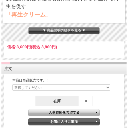
生を促す
「再生クリーム」
レーザーやMTSなどの美容医療施術時には過敏に
▼ 商品説明の続きを見る ▼
なった肌コンディションを素早く鎮静させ、乾き
やすくなった肌に水分と栄養を与え、肌のシンデ
価格:
3,600円
(税込 3,960円)
レラタイムにかけがえのないクリームです
毎日のお手入れでは日々蓄積してしまう肌細胞の
注文
損傷を改善していき積極的なリカバリーの役割を
本品は単品販売です。:
果たします
在庫
×
●ヒトの細胞との親和性がとても良い
鮭由来の成長因子