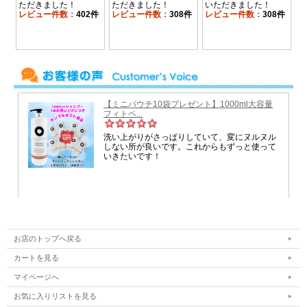
●乾燥によって目に見えるシワと小ジワがある
●長時間の保湿力を重視
●皮膚美容で素早い皮膚鎮静と保湿が必要
●引っ張り感が酷い肌
●トラブルと痕跡改善で悩んでる方
●IROUTINE肌再生プログラムMTSキットをお使い
の方
[内容量]
50ml
[製造国]
韓国
[製造]
株ナルゼン
お店のトップへ戻る
[製造販売]
株ベストソルション
カートを見る
マイページへ
お気に入りリストを見る