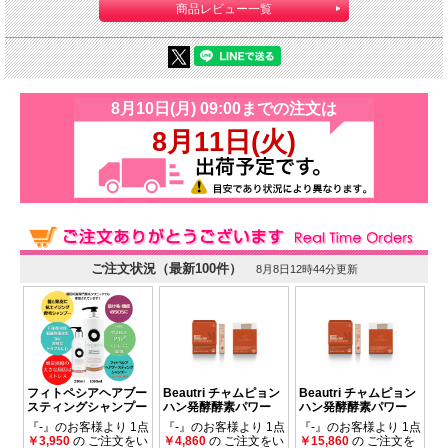
商品レビュー一覧
肌表面はすべすべに、肌の奥から柔らかになる使
い心地
ご愛用のスキンケアの質感に余分な影響を与え
ず、どんな肌質にも心地よいテクスチャーをもた
らす、頼れる１本です
エアレスポンプ容器
で内容物が外気に触れること
ないため衛生的で使いやすさも抜群！
[このような方におすすめです]
●皮膚に弾力がなくキメが荒い