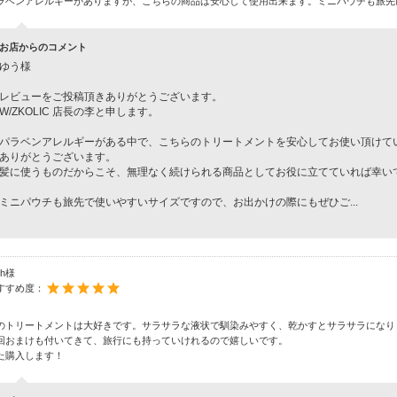
ラベンアレルギーがありますが、こちらの商品は安心して使用出来ます。ミニパウチも旅先
お店からのコメント
ゆう様
レビューをご投稿頂きありがとうございます。
W/ZKOLIC 店長の李と申します。
パラベンアレルギーがある中で、こちらのトリートメントを安心してお使い頂けて
ありがとうございます。
髪に使うものだからこそ、無理なく続けられる商品としてお役に立てていれば幸い
ミニパウチも旅先で使いやすいサイズですので、お出かけの際にもぜひご
...
sh様
すすめ度：
のトリートメントは大好きです。サラサラな液状で馴染みやすく、乾かすとサラサラになり
回おまけも付いてきて、旅行にも持っていけれるので嬉しいです。
た購入します！