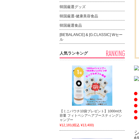
韓国厳選グッズ
韓国厳選-健康美容食品
韓国厳選食品
[BE'BALANCE] & [G.CLASSIC] Wセー
ル
人気ランキング
【ミニパウチ10袋プレゼント】1000ml大
容量 フィトペシアヘアブースティングシ
ャンプー
¥12,181
(税込 ¥13,400)