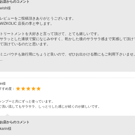
お店からのコメント
wish様
レビューをご投稿頂きありがとうございます。
W/ZKOLIC 店長の李と申します。
トリートメントを大好きと言って頂けて、とても嬉しいです。
サラッとした液状で髪になじみやすく、乾かした後のサラサラ感まで実感して頂け
て頂けているのだと思います。
ミニパウチも旅行用にちょうど良いので、ぜひお出かける際にもご利用下さいませ
...
rin様
すすめ度：
ャンプーと共にずっと使っています。
ぐ洗い流してもサラサラ、しっとりした感じが続くのが嬉しいです。
お店からのコメント
karin様