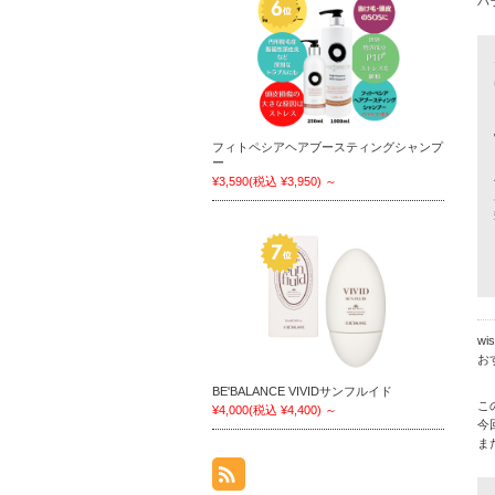
パ
フィトペシアヘアブースティングシャンプ
ー
¥3,590
(税込 ¥3,950)
～
wi
お
BE'BALANCE VIVIDサンフルイド
こ
¥4,000
(税込 ¥4,400)
～
今
ま