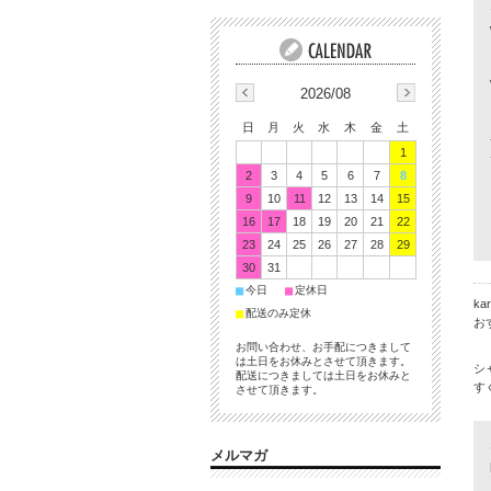
2026/08
日
月
火
水
木
金
土
1
2
3
4
5
6
7
8
9
10
11
12
13
14
15
16
17
18
19
20
21
22
23
24
25
26
27
28
29
30
31
■
■
今日
定休日
ka
■
配送のみ定休
お
お問い合わせ、お手配につきまして
は土日をお休みとさせて頂きます。
シ
配送につきましては土日をお休みと
す
させて頂きます。
メルマガ