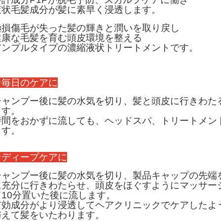
液状毛髪成分が髪に素早く浸透します。
極損傷毛が失った髪の輝きと潤いを取り戻し
健康な毛髪を育む頭皮環境を整える
アンプルタイプの濃縮液状トリートメントです。
★毎日のケアに
シャンプー後に髪の水気を切り、髪と頭皮に行きわた
ます。
時間をおかずに流しても、ヘッドスパ、トリートメン
ます。
★ディープケアに
シャンプー後に髪の水気を切り、製品キャップの先端
に充分に行きわたらせ、頭皮をほぐすようにマッサー
て10分置いた後に流します。
有効成分がより浸透してヘアクリニックでケアしたよ
与えて髪をいたわります。