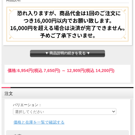
商品説明
フィトペシア全製品につきまして、メーカー価格が値上げとなりました。
▼ 商品説明の続きを見る ▼
その影響でやむを得ず、当店でも３月より価格改定を行わせて頂くこととなりま
す。
ご愛用下さる皆様にご不便をおかけしてしまうことは大変心苦しい限りですが
当店では引き続き高品質な製品とより良いサービスを提供できるよう努めて参りま
価格:
6,954円
(税込 7,650円)
～
12,909円
(税込 14,200円)
す。
価格改定後も変わらぬご愛顧を賜りますよう、心よりお願い申し上げます。
注文
薄毛や抜け毛など
バリエーション：
価格と在庫を一覧で確認する