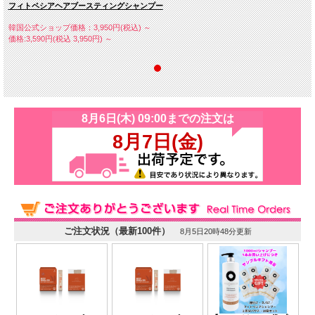
★
シャンプーができない時の頭皮リフレッシュに
フィトペシアヘアブースティングシャンプー
も最適です
韓国公式ショップ価格：3,950円(税込)
～
価格:3,590円(税込 3,950円)
～