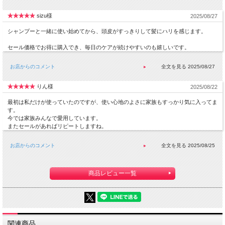
ミントの微香性
sizu様
2025/08/27
シャンプーと一緒に使い始めてから、頭皮がすっきりして髪にハリを感じます。
★
P1P(脱毛の予防と治療また育毛用助成. 特許登
セール価格でお得に購入でき、毎日のケアが続けやすいのも嬉しいです。
録物質/特許第10-1003532）と
お店からのコメント
2025/08/27
MGF(成長因子)、ビオチン等10種の有効成分で 頭
皮内細胞の損傷を迅速に回復させます
りん様
2025/08/22
最初は私だけが使っていたのですが、使い心地のよさに家族もすっかり気に入ってま
す。
今では家族みんなで愛用しています。
またセールがあればリピートしますね。
★
ナノリポゾーム技術の強力な浸透力で有効成分
を毛根の深くまで効果的に伝達
お店からのコメント
2025/08/25
商品レビュー一覧
★
毛根細胞の活性化を早く高く引き上げます
★
ストレスによる頭皮内の細胞死滅を抑制します
関連商品