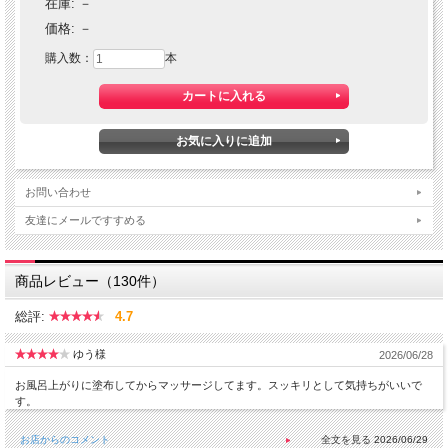
髪のボリューム不足と
在庫:
－
価格:
－
購入数：
本
頭皮の悩みに！
お問い合わせ
フィトペシア ヘアブースティングシャ
友達にメールですすめる
ンプーとの併用で
商品レビュー（130件）
育毛効果を更に高めます！
総評:
4.7
ゆう様
2026/06/28
★
ヘアトニックですが男性整髪料のようなきつい
お風呂上がりに塗布してからマッサージしてます。スッキリとして気持ちがいいで
す。
匂いではなく
女性でも安心してお使い頂ける爽やかで穏やかな
お店からのコメント
2026/06/29