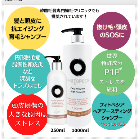
★
抗炎症/抗菌およびDHT抑制
脂漏性頭皮の改善
フケの緩和
健康な毛髪の発育作用
★
主な成分：P1P、成長因子、 トリペプチド-1, ビ
オチン、トコフェリルアセテート、ナイアシンア
ミド、パンテノール、カモミール花水
★
朝と晩など１日２回程を目安にお使いください
★
頭皮のムレや痒み、匂いが気になる時も随時お
使い頂けます