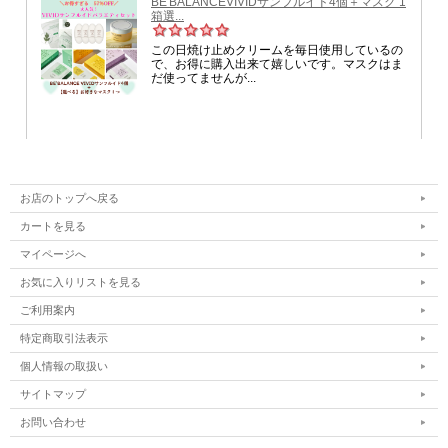
多様な使い方ができます！
お店のトップへ戻る
カートを見る
VAVET セラピーボールはクーリングとマ
マイページへ
ッサージに最適化されたビューティー＆
お気に入りリストを見る
ヘルスデバイスです。
ご利用案内
手軽に多目的ローリングマッサージ機として使
特定商取引法表示
用でき、クーリングをしない時はローリングマ
個人情報の取扱い
ッサージ機でクーリングマッサージをする時は
サイトマップ
冷凍庫で３時間以上凍らせてから使用します。
お問い合わせ