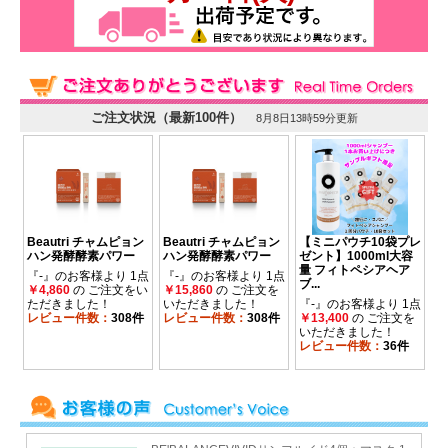
えずに心地よい感触を与えます。
マッサージボール1つで筋肉痛や筋膜リリース
のケアと緊張の緩和を同時に行えるマルチセラ
ピー商品です。
冷却
してお顔や身体の鎮静とクーリングマッ
サージ
加温
して血行促進・疲労軽減のためのマッサ
ージ
常温
で筋肉の凝りやハリを緩めるマッサージ