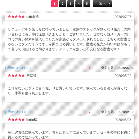
1
2
3
4
5
次へ
natchi様
2026/07/27
リニューアルを楽しみに待っていました！家族のストックが無くなり発売日の問
い合わせにも丁寧に返信頂きありがとうございました。仕方なく他メーカーの口
コミの良い酵素を購入しましたが家族からダメ出しされました。こちらの酵素じ
ゃないとダメだそうです。今回まとめ買いします。酵素の発売が無い時は前もっ
て言って頂だけると助かります。ストックが無いと不安になる酵素です！
お店からのコメント
2026/07/29
主婦様
2026/05/22
これがないとダメと言う程、リピ買いしています。飲んでいると消化が良くな
り、体調も整う気がします。
お店からのコメント
2026/05/23
karin様
2026/05/03
毎日夕食後に飲んでいます。胃もたれせずに済んでいます。セールの時にお得に
買えるので助かっています。